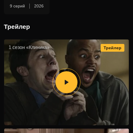
вызывает и случайная встреча с Эллиот. Бывшая жена
9 серий
2026
не очень рада видеть Джея Ди, ведь после развода они
должны уважать личные границы.
Трейлер
Наконец Дориан встречается со своим наставником
Перри Коксом, который по-прежнему руководит
1 сезон «Клиника»
Трейлер
больницей. Опытный врач сетует на то, что многое
здесь изменилось не в лучшую сторону. И сам он уже не
может улучшить ситуацию, а потому предлагает Джею
Ди вернуться в клинику! Наш герой после некоторых
размышлений соглашается.
В 10 сезоне “Scrubs” весельчак Дориан не просто
возвращается в больницу, а сразу занимает должность
руководителя отделения терапии. Перри видит в нем
своего преемника. Вот только его назначение
некоторым не нравится. Например, Эрику Парку. Врач