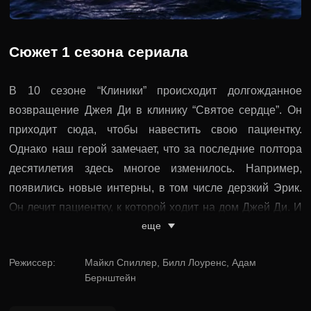
Сюжет 1 сезона сериала
В 10 сезоне “Клиники” происходит долгожданное
возвращение Джея Ди в клинику “Святое сердце”. Он
приходит сюда, чтобы навестить свою пациентку.
Однако наш герой замечает, что за последние полтора
десятилетия здесь многое изменилось. Например,
появились новые интерны, в том числе дерзкий Эрик.
Он лечит пациентку, к которой ходит на дом Джей Ди. И
еще
между ними сразу же возникают недопонимания.
Также господин Дориан сталкивается с Крисом Терком.
Режиссер
:
Майкл Спиллер, Билл Лоуренс, Адам
Бернштейн
Когда-то они были закадычными приятелями, а потому с
удовольствием вспоминают былые деньги. Ностальгию