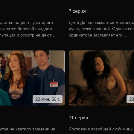
7 серия
дается пациент, у которого
Джей Ди наслаждается манговым
я длится болевой синдром.
душа, лежа в ванной. Однако с
льпация и осмотр не дают …
ординатора заставляет его …
20 мин, 50 с
20
11 серия
 утра не хватило времени на
Состояние всеобщей любимицы