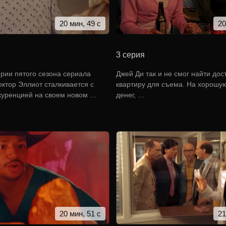
20 мин, 49 с
20
3 серия
ерии пятого сезона сериала
Джей Ди так и не смог найти до
октор Эллиот сталкивается с
квартиру для съема. На хорошую
куренцией на своем новом …
денег, …
20 мин, 51 с
21