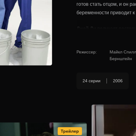
готов стать отцом, и он р
беременности приводит к
Джей Ди получает постоя
статусом на него ложится
мог рассчитывать на помо
Режиссер
:
Майкл Спилл
вынужден принимать реше
Бернштейн
работать с интернами, ст
Джей Ди старается создат
пациентов, но насмешки К
24 серии
2006
ситуации. Как сложится п
полноценного врача?
Трейлер