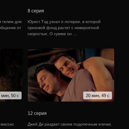
8 серия
 гелем для
Юрист Тэд узнал о лотерее, в которой
ообщение от
призовой фонд растет с невероятной
скоростью. О сумме он …
 мин, 50 с
20 мин, 49 с
12 серия
 миссис
Джей Ди раздает своим подопечным клички.