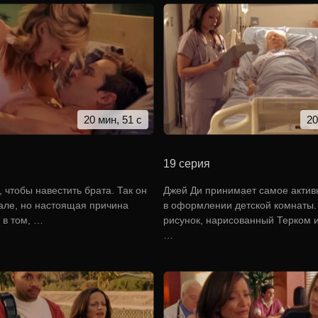
20 мин, 51 с
20
19 серия
 чтобы навестить брата. Так он
Джей Ди принимает самое актив
чале, но настоящая причина
в оформлении детской комнаты.
 в том, …
рисунок, нарисованный Терком 
…