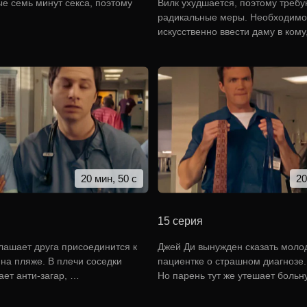
е семь минут секса, поэтому
Вилк ухудшается, поэтому требу
радикальные меры. Необходимо
искусственно ввести даму в кому
20 мин, 50 с
20
15 серия
лашает друга присоединится к
Джей Ди вынужден сказать моло
 на пляже. В плечи соседки
пациентке о страшном диагнозе.
ает анти-загар, …
Но парень тут же утешает больн