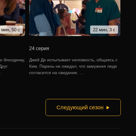
 мин, 50 с
22 мин, 3 с
24 серия
ю блондинку,
Джей Ди испытывает неловкость, общаясь с
Друг
Ким. Парень не ожидал, что замужняя леди
…
согласится на свидание. …
Следующий сезон