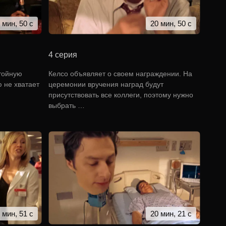
 мин, 50 с
20 мин, 50 с
4 серия
стойную
Келсо объявляет о своем награждении. На
 не хватает
церемонии вручения наград будут
присутствовать все коллеги, поэтому нужно
выбрать …
 мин, 51 с
20 мин, 21 с