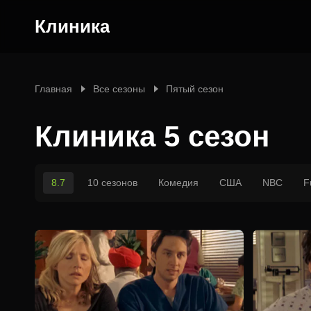
Клиника
Главная
Все сезоны
Пятый сезон
Клиника 5 сезон
8.7
10 сезонов
Комедия
США
NBC
F