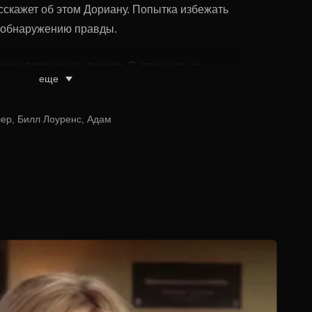
асскажет об этом Дориану. Попытка избежать
 обнаружению правды.
нную позицию в клинике. С этим новым
еще
 огромная ответственность. Ранее он всегда
щь доктора Перри Кокса, но теперь Джей Ди
ер, Билл Лоуренс, Адам
ния самостоятельно. Он также продолжает
араясь передать им свой опыт. В этот период
ь хорошее впечатление на будущих коллег и
окса часто ставят его в забавные и неловкие
ервый год работы Джей Ди в качестве