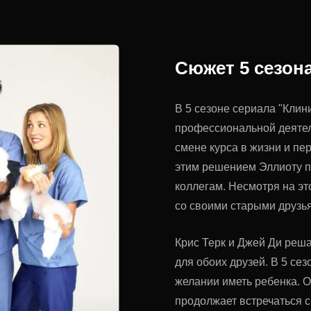
Сюжет 5 сезон
В 5 сезоне сериала "Клин
профессиональной деятел
смене курса в жизни и пе
этим решением Эллиоту п
коллегам. Несмотря на эт
со своими старыми друзь
Крис Терк и Джей Ди реш
для обоих друзей. В 5 се
желании иметь ребенка. О
продолжает встречаться с