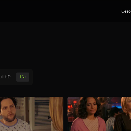
Сез
ull HD
16+