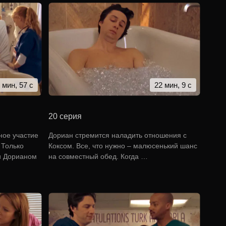
 мин, 57 с
22 мин, 9 с
20 серия
ное участие
Дориан стремится наладить отношения с
 Только
Коксом. Все, что нужно – малюсенький шанс
и Дорианом
на совместный обед. Когда …