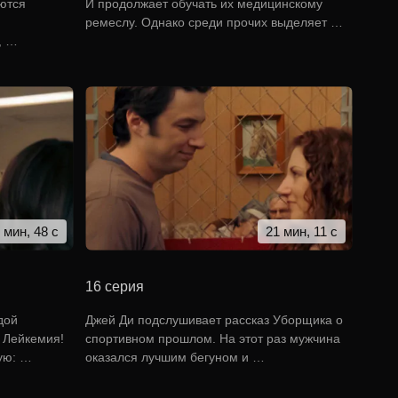
ются
И продолжает обучать их медицинскому
ремеслу. Однако среди прочих выделяет …
, …
 мин, 48 с
21 мин, 11 с
16 серия
дой
Джей Ди подслушивает рассказ Уборщика о
 Лейкемия!
спортивном прошлом. На этот раз мужчина
ую: …
оказался лучшим бегуном и …