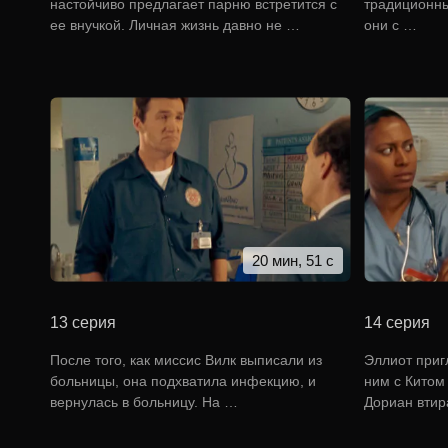
настойчиво предлагает парню встретится с
традиционны
ее внучкой. Личная жизнь давно не …
они с …
20 мин, 51 с
13 серия
14 серия
После того, как миссис Вилк выписали из
Эллиот приг
больницы, она подхватила инфекцию, и
ним с Китом
вернулась в больницу. На …
Дориан втир