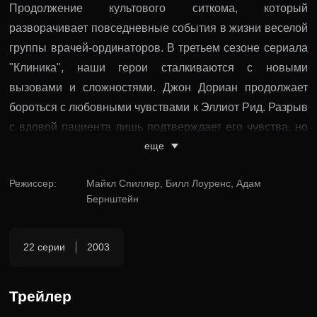
Продолжение культового ситкома, который
разворачивает повседневные события в жизни веселой
группы врачей-ординаторов. В третьем сезоне сериала
"Клиника", наши герои сталкиваются с новыми
вызовами и сложностями. Джон Дориан продолжает
бороться с любовными чувствами к Эллиот Рид. Разрыв
с вдовой пациента лишь подтверждает его чувства, но
еще
завоевать сердце коллеги оказывается не так уж и
просто.
Режиссер
:
Майкл Спиллер, Билл Лоуренс, Адам
Бернштейн
В этом сезоне, Карла и Терк продолжают готовиться к
свадьбе, несмотря на прошлые неудачи. Они остаются
счастливыми вместе, но на пути к свадебной
22 серии
2003
церемонии им предстоит преодолеть еще множество
трудностей. В то время как доктор Кокс продолжает
Трейлер
анализировать свои отношения с бывшей женой