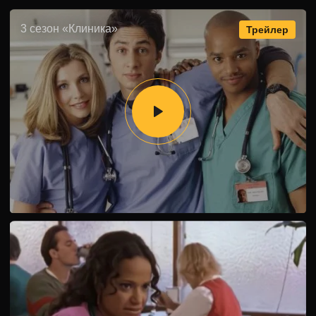
Джордан, которая только недавно стала матерью после
развода. Смириться с ролью заботливого отца
3 сезон «Клиника»
Трейлер
оказывается непросто, особенно учитывая
необходимость бесконечных смен в клинике.
Конфликт между Коксом и главврачом Келсо на
рабочем месте приводит к потасовке, в которой Кокс
защищает Эллиот. Но какие последствия ждут двух
врагов после этого? Все это влияет на самооценку
Эллиот, которая продолжает ощущать себя
неуверенной. Ей предстоит сделать радикальные
переменны в своей жизни, вплоть до изменения своего
внешнего облика. Третий сезон сериала "Клиника"
продолжает захватывающе и комично рассказывать о
приключениях группы друзей-медиков.