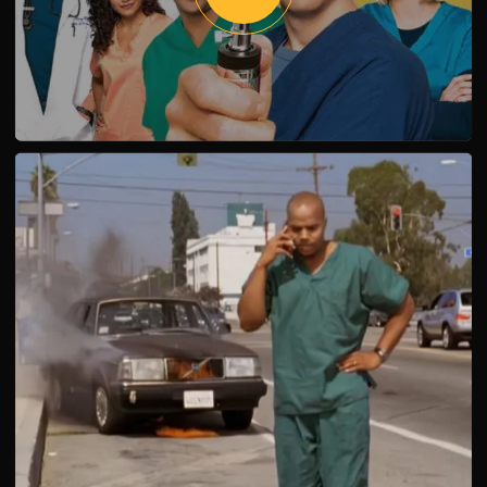
Клиника также получает новую сотрудницу, психолога
Молли Клок. Ее обаяние и сексапильность влияют не
только на пациентов, но и на медицинский коллектив.
Как ее появление повлияет на обстановку в клинике и
взаимоотношения между персоналом? 4 сезон
"Клиники" продолжает увлекательно и с юмором
рассказывать о приключениях этой дружной группы
медиков.