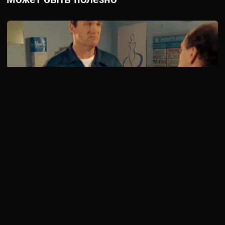
5 сезон 13 серия
После того, как миссис Вилк выписали из больницы, она
подхватила инфекцию, и вернулась в больницу. На …