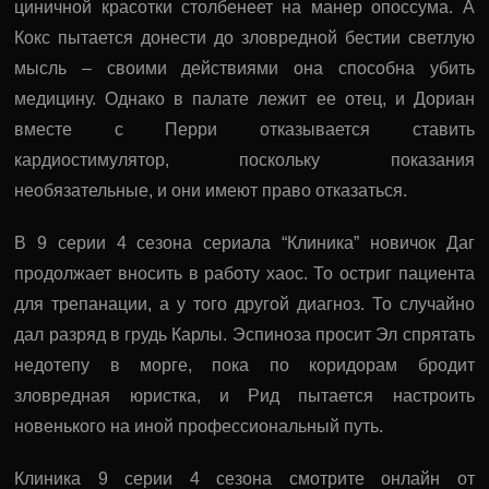
циничной красотки столбенеет на манер опоссума. А
Кокс пытается донести до зловредной бестии светлую
мысль – своими действиями она способна убить
медицину. Однако в палате лежит ее отец, и Дориан
вместе с Перри отказывается ставить
кардиостимулятор, поскольку показания
необязательные, и они имеют право отказаться.
В 9 серии 4 сезона сериала “Клиника” новичок Даг
продолжает вносить в работу хаос. То остриг пациента
для трепанации, а у того другой диагноз. То случайно
дал разряд в грудь Карлы. Эспиноза просит Эл спрятать
недотепу в морге, пока по коридорам бродит
зловредная юристка, и Рид пытается настроить
новенького на иной профессиональный путь.
Клиника 9 серии 4 сезона смотрите онлайн от