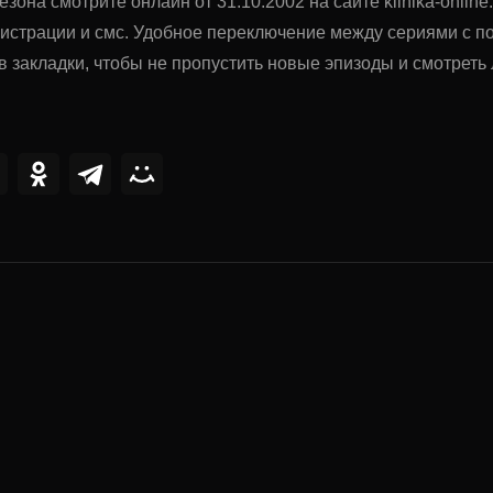
сезона смотрите онлайн от 31.10.2002 на сайте klinika-onli
гистрации и смс. Удобное переключение между сериями с 
в закладки, чтобы не пропустить новые эпизоды и смотрет
ии
0