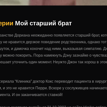
серии
Мой старший брат
ранстве Дориана неожиданно появляется старший брат, кот
у не нравится дерзкое поведение родственника, однако то
шуток, и дамочка хохочет над ними, выказывая симпатию. Дж
у можно покорить. Пора намекнуть Дэну зазнайке о чувствах
решает уточнить один момент. Неужто Джон так хорош в этом
сериала “Клиника” доктор Кокс переводит пациента в хирург
, и это не нравится Перри. Вскоре у сослуживцев начинает
иента. И он заканчивается ставкой!