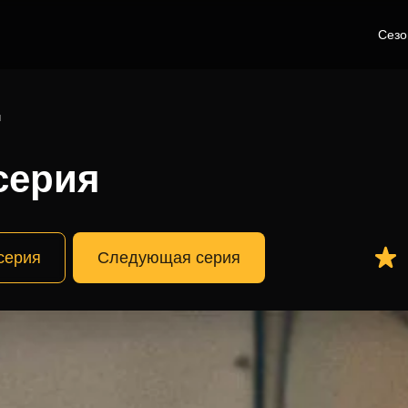
Сез
я
серия
серия
Следующая серия